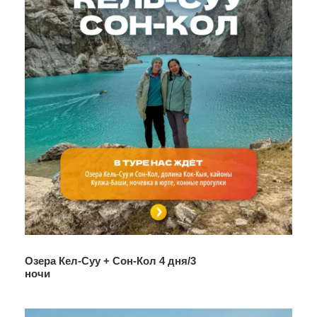
Озера Кел-Суу + Сон-Кол 4 дня/3
ночи