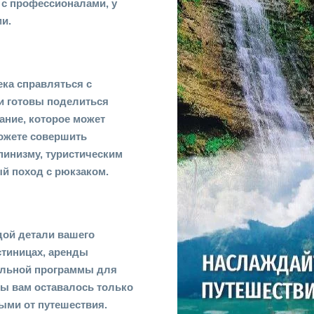
 с профессионалами, у
и.
ека справляться с
ни готовы поделиться
ание, которое может
можете совершить
пинизму, туристическим
ый поход с рюкзаком.
дой детали вашего
стиницах, аренды
альной программы для
бы вам оставалось только
ыми от путешествия.