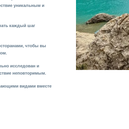
ествие уникальным и
лать каждый шаг
есторанами, чтобы вы
сом.
льно исследован и
ествие неповторимым.
сающими видами вместе