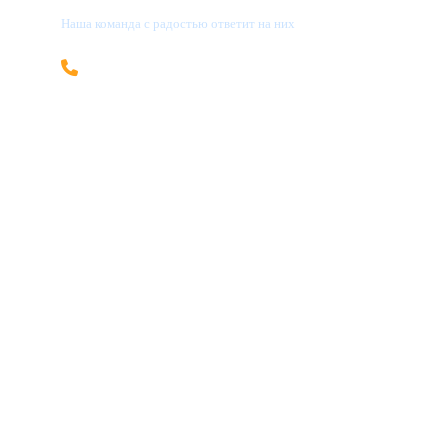
Наша команда с радостью ответит на них
+996 705 69-55-08
info@kgcountry.com