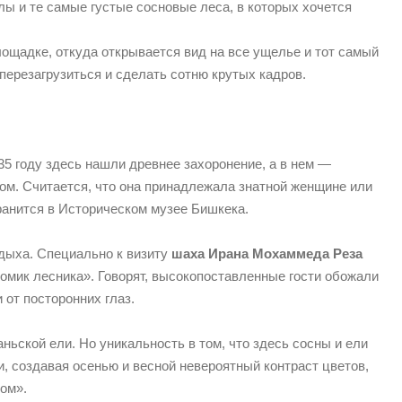
лы и те самые густые сосновые леса, в которых хочется
ощадке, откуда открывается вид на все ущелье и тот самый
перезагрузиться и сделать сотню крутых кадров.
5 году здесь нашли древнее захоронение, а в нем —
ом. Считается, что она принадлежала знатной женщине или
ранится в Историческом музее Бишкека.
дыха. Специально к визиту
шаха Ирана Мохаммеда Реза
домик лесника». Говорят, высокопоставленные гости обожали
от посторонних глаз.
ьской ели. Но уникальность в том, что здесь сосны и ели
, создавая осенью и весной невероятный контраст цветов,
ом».