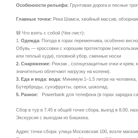
Особенности рельефа:
Грунтовая дорога и лесные тро
Главные точки:
Река Шамси, хвойный массив, обзорная
🎒 Что взять с собой (Чек-лист):
1.
Одежда
: Погода в горах переменчива, особенно вес
Обувь — кроссовки с хорошим протектором (нескользкие
или теплый худи), головной убор, сменные носки
2. Снаряжение:
Рюкзак , с
олнцезащитные очки и крем, к
значительно облегчают нагрузку на колени).
3. Еда и вода: в
ода:
Минимум 1–1.5 литра на человека,
Бутерброды, сухофрукты, орехи, шоколад.
5. Разное:
Powerbank для телефона (в горах зарядка с
Сбор в тур в 7.45 в общей точке сбора, выезд в 8.00, на
Экскурсия с выездом из Бишкека.
Адрес точки сбора: улица Московская 100, возле магази