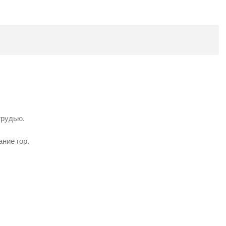
грудью.
ние гор.