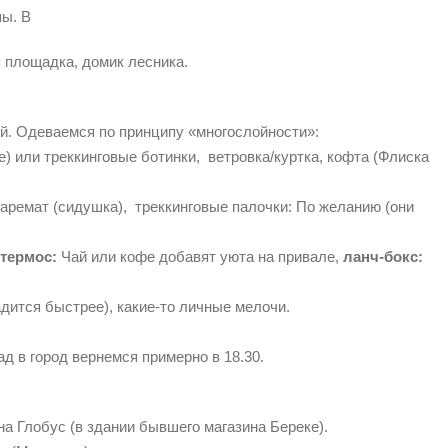
пы. В
 площадка, домик лесника.
ной. Одеваемся по принципу «многослойности»:
) или треккинговые ботинки, в
етровка/куртка, кофта (Флиска
аремат (сидушка), т
реккинговые палочки: По желанию (они
т
ермос:
Чай или кофе добавят уюта на привале,
л
анч-бокс:
адится быстрее), какие-то личные мелочи.
зад в город вернемся примерно в 18.30.
на Глобус (в здании бывшего магазина Береке).