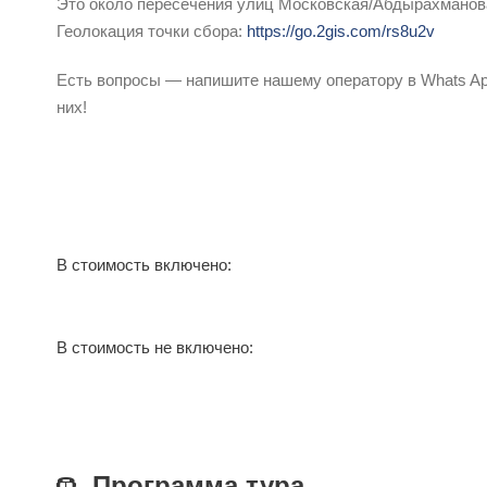
Это около пересечения улиц Московская/Абдырахманова
Геолокация точки сбора:
https://go.2gis.com/rs8u2v
Есть вопросы — напишите нашему оператору в Whats Ap
них!
В стоимость включено:
В стоимость не включено:
Программа тура