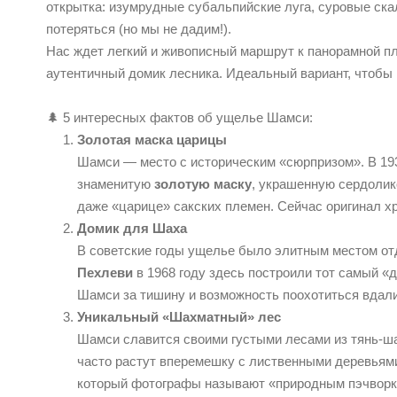
открытка: изумрудные субальпийские луга, суровые ска
потеряться (но мы не дадим!).
Нас ждет легкий и живописный маршрут к панорамной пл
аутентичный домик лесника. Идеальный вариант, чтобы 
🌲 5 интересных фактов об ущелье Шамси:
Золотая маска царицы
Шамси — место с историческим «сюрпризом». В 193
знаменитую
золотую маску
, украшенную сердолик
даже «царице» сакских племен. Сейчас оригинал х
Домик для Шаха
В советские годы ущелье было элитным местом от
Пехлеви
в 1968 году здесь построили тот самый «
Шамси за тишину и возможность поохотиться вдали 
Уникальный «Шахматный» лес
Шамси славится своими густыми лесами из тянь-шан
часто растут вперемешку с лиственными деревьями
который фотографы называют «природным пэчворк