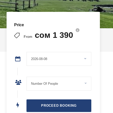
Price
сом 1 390
From