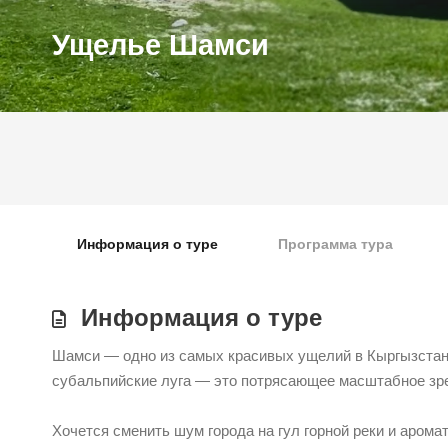
Ущелье Шамси
Информация о туре
Программа тура
Информация о туре
Шамси — одно из самых красивых ущелий в Кыргызстане.
субальпийские луга — это потрясающее масштабное зр
Хочется сменить шум города на гул горной реки и арома