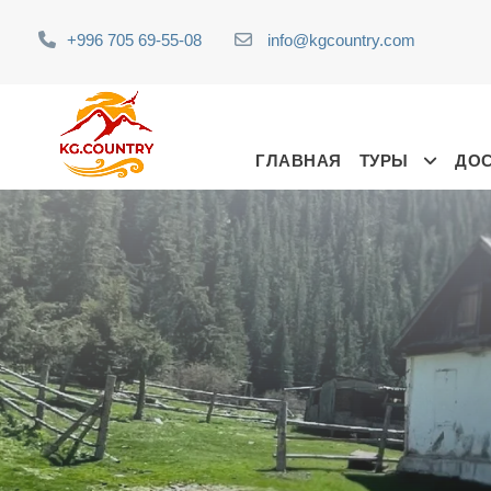
+996 705 69-55-08
info@kgcountry.com
ГЛАВНАЯ
ТУРЫ
ДО