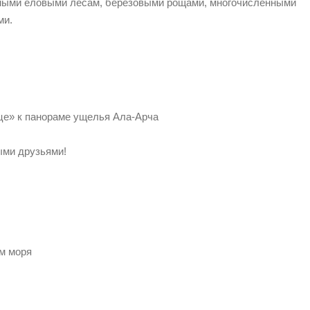
рными еловыми лесам, березовыми рощами, многочисленными
ми.
це» к панораме ущелья Ала-Арча
ыми друзьями!
м моря