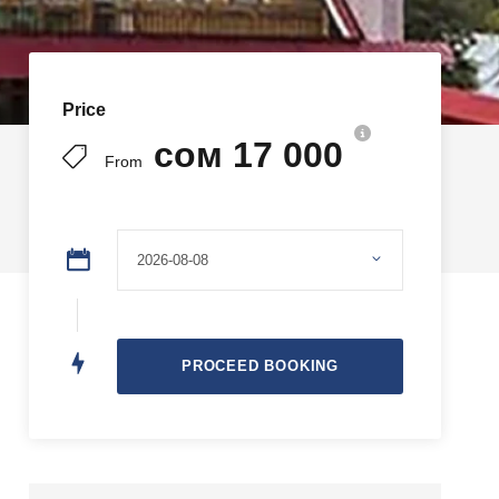
Price
сом 17 000
From