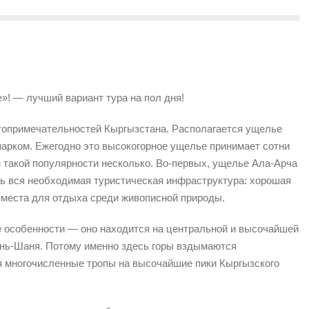
»! — лучший вариант тура на пол дня!
топримечательностей Кыргызстана. Располагается ущелье
парком. Ежегодно это высокогорное ущелье принимает сотни
н такой популярности несколько. Во-первых, ущелье Ала-Арча
сть вся необходимая туристическая инфраструктура: хорошая
и места для отдыха среди живописной природы.
е особенности — оно находится на центральной и высочайшей
Тянь-Шаня. Потому именно здесь горы вздымаются
я многочисленные тропы на высочайшие пики Кыргызского