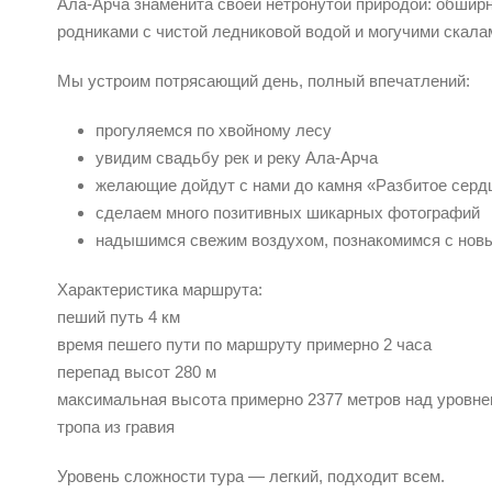
Ала-Арча знаменита своей нетронутой природой: обши
родниками с чистой ледниковой водой и могучими скала
Мы устроим потрясающий день, полный впечатлений:
прогуляемся по хвойному лесу
увидим свадьбу рек и реку Ала-Арча
желающие дойдут с нами до камня «Разбитое серд
сделаем много позитивных шикарных фотографий
надышимся свежим воздухом, познакомимся с нов
Характеристика маршрута:
пеший путь 4 км
время пешего пути по маршруту примерно 2 часа
перепад высот 280 м
максимальная высота примерно 2377 метров над уровне
тропа из гравия
Уровень сложности тура — легкий, подходит всем.