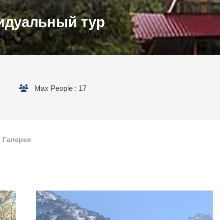
идуальный тур
Max People : 17
Галерея