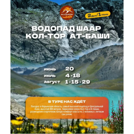
— Изготовление погран пропусков,
— Конные прогулка к озеру Ала-Куль,
— Спец транспорт в Алтын Арашан и обратно
⠀
В стоимость не включено:
1. Личные расходы,
2. Лошади на Сон-Куле и на Кель-Суу (по желанию),
3. Катание на лодке на озере Кель-Суу (по желанию)
⠀
20 локаций за 7 дней! 🔥🔥🔥
⠀
❤️ Мы будем очень рады Вас видеть!
В стоимость включено:
Трансфер по маршруту, включая спец транспорт
в Алтын Арашан
Проживание: 6 ночей в отелях, гостевых домах и