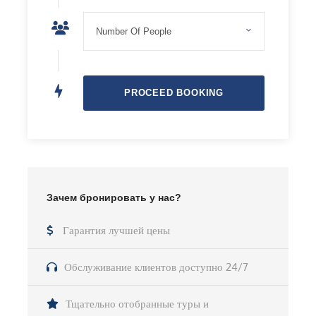
6. Горячие источники «Ласточкино гнездо»,
7. Ущелье Келдике, горные пастбища и хвойный лес,
8. Озеро Сон-Куль на высоте 3000 м,
9. Перевал «33 попугая» и его водопад,
10. Ущелье Барскоон
11. Водопады «Слезы Барса» и «Чаша Манаса»,
12. Южный берег Иссык-Куля,
13. Каньон «Сказка»
14. Город Каракол, этно кафе,
15. Ущелье Боом,
16. Орто-Токойское водохранилище,
Зачем бронировать у нас?
17. Перевал Долон,
18. Перевал Калмак-Ашуу с панорамой на высоте
Гарантия лучшей цены
300 м,
19. Дикий пляж Иссык-Куля,
Обслуживание клиентов доступно 24/7
20. Сафари тур по ущелью Арашан на спец
транспорте.
Тщательно отобранные туры и
⠀