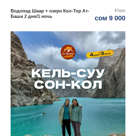
юрточных лагерях
From
Водопад Шаар + озеро Кол-Тор Ат-
Услуги сопровождающего гида
Баши 2 дня/1 ночь
сом 9 000
Трехразовое питание (завтрак, обед, ужин)
Конная прогулка к озеру Ала-Куль
Эко сборы, въезды на локации, изготовление
погран пропусков
В стоимость не включено:
Личные расходы
Лошади на Сон-Куле и на Кель-Суу (по желанию)
Катание на лодке по озеру Кель-Суу (по
желанию)
Алкогольные напитки, перекусы, десерты