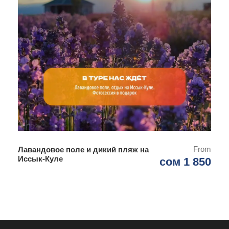
День 2
Долина Кок-Кыя
8.00 завтрак в юрточном лагере на озере Сон-Куль
9.00 отправление из юрточного лагеря
10.30 перевал «33 попугая», водопад
13.30 остановка в городе Нарын на обед
14.30 выезд из Нарына
16.00 пограничный пост
18.30 прибытие в долину Кок-Кыя, заселение
19.30 ужин
From
Лавандовое поле и дикий пляж на
Иссык-Куле
сом 1 850
День 3
Озеро Кель-Суу
7.30 завтрак в юрточном лагере в долине Кок-Кыя
8.30 старт прогулки к озеру Кель-Суу, верхом на