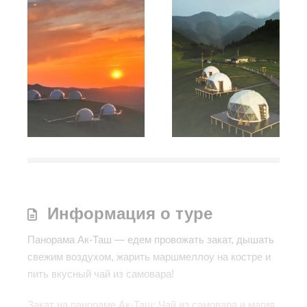
Информация о туре
Панорама Ак-Таш — едем провожать закат, дышать
свежим воздухом, жарить маршмеллоу на костре и
пить вкусный чай из самовара!
Закат на панораме Ак-Таш: Чай из самовара и магия