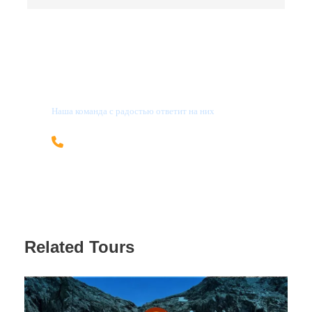
Характеристики прогулки:
Уровень:
Легкий (подходит для всех).
Главная цель:
Эстетика, релакс и крутые
фото.
У Вас остались вопросы?
Позвольте себе этот вечерний побег из города!
Наша команда с радостью ответит на них
Тур легкий и очень живописный, подходит всем.
+996 705 69-55-08
Выезд в тур из Бишкека. Экскурсия групповая.
info@kgcountry.com
Собираемся в субботу в
17.30
на улице Московской
100 (ближайшее пересечение улица Советская)
возле магазина “Глобус” (в здании бывшего
магазина «Береке»), выезжаем в
17.45.
А в город
Related Tours
вернемся в воскресенье примерно в
22.30
Геолокация точки сбора:
https://go.2gis.com/rs8u2v