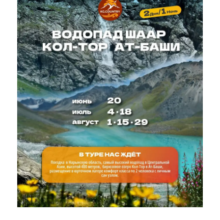
Остались вопросы? Наш оператор готов ответить в
WhatsApp или Телеграм.
В стоимость включено:
трансфер по маршруту
услуги гида
маршмелоу на костре
горячий вкусный чай из самовара
В стоимость не включено:
еда
вода
личные расходы