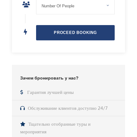
огне
, делиться историями и кутаться в теплые
пледы под первыми звездами.
Полная перезагрузка:
Всего один вечер в
горах заменит полноценный выходной.
Что взять с собой:
Чтобы вечер принес только удовольствие,
обязательно подготовьтесь:
🧥
Теплая куртка и штаны
(обязательно! После
заката в горах становится прохладно);
Зачем бронировать у нас?
👒
Шапка
— ваш лучший друг на высоте;
Гарантия лучшей цены
🧣
Плед или каремат
(то, на чем вы будете сидеть,
Обслуживание клиентов доступно 24/7
наслаждаясь видом);
❤️
Еда и вода
для вашего идеального горного
Тщательно отобранные туры и
ужина.
мероприятия