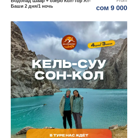
From
Водопад Шаар + озеро Кол-Тор Ат-
Баши 2 дня/1 ночь
сом 9 000
Что входит в стоимость тура:
Трансфер на протяжении всего маршрута
Сопровождающий гид
Въезд на локации
В стоимость не включено:
Питание и напитки
Личные расходы
Аренда снаряжения
Программа тура