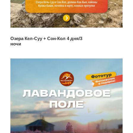
День 1
Озеро Кол-Укок
7.00 сбор в общей точке сбора
9.00 остановка в придорожном кафе
Озера Кел-Суу + Сон-Кол 4 дня/3
ночи
10.00-10.20 прибытие к точке старта
10.20-13.20 — трек к озеру
15.00 — разворот
17.30 прибытие на стоянку, выезд в Бишкек
21.00 — прибытие в Бишкек