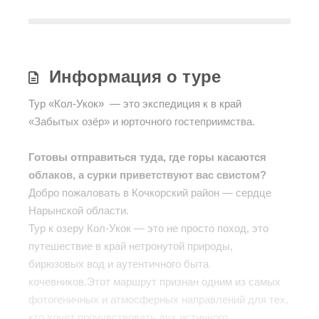
Информация о туре
Тур «Кол-Укок» — это экспедиция к в край
«Забытых озёр» и юрточного гостеприимства.
Готовы отправиться туда, где горы касаются
облаков, а сурки приветствуют вас свистом?
Добро пожаловать в Кочкорский район — сердце
Нарынской области.
Тур к озеру Кол-Укок — это не просто поход, это
путешествие в край нетронутой природы,
бирюзовых вод и аутентичного быта
кочевников.Этот маршрут признан одним из самых
фотогеничных и атмосферных направлений для тех,
кто хочет прочувствовать дух истинного