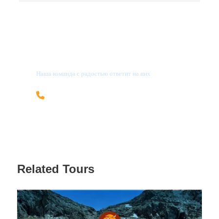
Чаепитие в юрте и незабываемые эмоции от
высоты 3100 м.
Характеристика маршрута:
У Вас остались вопросы?
🚶
Дистанция:
8 км в одну сторону (всего 16 км).
Наша команда с радостью ответит на них
📈
Перепад высот:
600 метров.
+996 705 69-55-08
🏔
Максимальная высота:
3100 метров н.у.м.
info@kgcountry.com
🛤
Тропа:
Грунтовая, широкая, без резких и крутых
подъемов.
🧗
Уровень сложности:
Легче среднего
Related Tours
Маршрут комфортный, без подъемов, не требует
особой физической подготовки.
Оставьте городскую суету за перевалом и