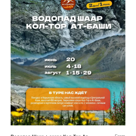
отправляйтесь в Нарын за бирюзовой мечтой!
Тур доступен
с июня по сентябрь
по субботам и
воскресеньям.
Собираемся в
7
.00
на улице Московской 100
(ближайшее пересечение улица Советская) возле
магазина “Глобус” (в здании бывшего магазина
«Береке»)
Выезжаем в
7
.15
— опоздавших не ждем.
А в город вернемся примерно в
21.00
Геолокация точки сбора:
https://go.2gis.com/rs8u2v
Остались вопросы? Наш оператор готов ответить в
WhatsApp или»Телеграм».