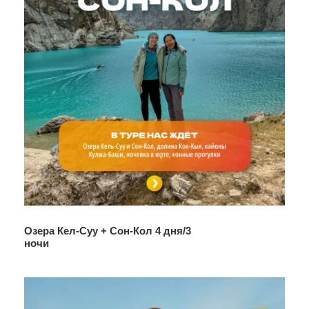
Озера Кел-Суу + Сон-Кол 4 дня/3
ночи