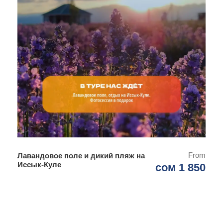
фотографий
12:00 обед
13:00 остановка на Токтогульском водохранилище,
купание по желанию
14:00 остановка у реки Нарын, фотографирование,
отдых
19:00 прибытие в заповедник, размещение в
гостевом доме
19:30 ужин, свободное время, отдых
День 2
Заповедник Сары-Челек
From
Лавандовое поле и дикий пляж на
Иссык-Куле
сом 1 850
08:00 подъем
08:30 завтрак
09:30 выезд на озеро
10:00 прибытие на смотровую площадку