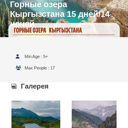
Горные озера
Кыргызстана 15 дней/14
ночей
Min Age : 5+
Max People : 17
Галерея