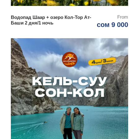
From
Водопад Шаар + озеро Кол-Тор Ат-
Баши 2 дня/1 ночь
сом 9 000
Что входит в стоимость тура:
Трансфер по маршруту
Сопровождающий гид
Проживание в отелях, гостевых домах и юрточных
лагерях - 14 ночей
Трехразовое питание
Въезды на локации
Изготовление пограничных пропусков
Конные прогулки