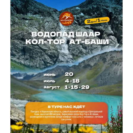
утром на 15 день мы позавтракаем в юрточном
лагере и отправимся в Бишкек. По дороге посетим
каньоны Кулджа-Баши, пообедаем в Нарыне и
поужинаем в ущелье Боом.
Тур
доступен с июня по сентябрь.
Стоимость тура зависит от количества человек и
выбранного пакета услуг и рассчитывается
индивидуально по запросу.
Мы можем
организовать для Вас индивидуальный тур «Горные
озера Кыргызстана» в любую удобную для Вас дату.
Узнать подробности и заказать тур можно у наших
операторов, написав нам в Телеграм или на What’s
App, нажав на иконку внизу страницы.