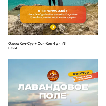
Купание в горячих источниках
В стоимость не включено:
Личные расходы
Услуги фото и видеосъемки
Экипировка, снаряжение
Алкогольные напитки
Озера Кел-Суу + Сон-Кол 4 дня/3
ночи
Программа тура
День 1
На пути в Сары-Челек
06:00 выезд из Бишкека
09:00 остановка на перевале Тоо-Ашуу для