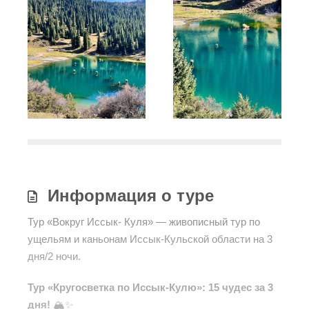
Информация о туре
Тур «Вокруг Иссык- Куля» — живописный тур по
ущельям и каньонам Иссык-Кульской области на 3
дня/2 ночи.
Тур «Кругосветка по Иссык-Кулю»: 15 чудес за 3
дня!
🏔️✨