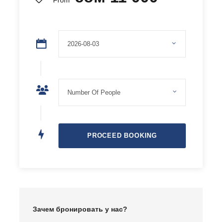
From
ущелье Жети-Огуз
долина Кок-Жайык
водопад Девичьи косы
каякинг
ущелье Барскоон и его водопады
Семёновское ущелье
озеро Суттуу-Булак
Джайлоо Кырчын
Григорьевское ущелье
водопад Девичьи слезы
горячие источники Ак-Суу Кенч
каньон Сказка
каньоны Ак-Сай
скалы «7 быков» и «Разбитое сердце»
дикие пляжи озера Иссык-Куль
Зачем бронировать у нас?
План захвата ваших сердец: