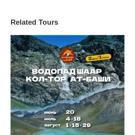
Манаса), инопланетные лабиринты
каньона
Сказка
и суровая эстетика
Ак-Сая в
долине забытых рек
. Перед возвращением в
Related Tours
Бишкек — прощальное купание на
диком пляже
.
Характеристика маршрута:
Пеший путь:
~20 км за 3 дня.
Высота:
до 2590 м (свежий воздух без
горняшки!).
Сложность:
Легкая. Есть подъемы.
Тур
доступен круглый год.
В данные локации
доступность с апреля по ноябрь. С декабря по
апрель состав локаций частично меняется
(Семеновское и Григорьевское ущелье меняются на
ущелье Жууку, горячие источники Ак-Суу Кенч
зимой не работают).