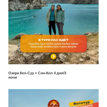
Проживание в современном четырехзвездочном
отеле 2 ночи при двухместном/трехместном
размещении
2 завтрака
Сопровождение гида - экскурсовода
ЭКО сборы, въезд на локации
В стоимость не включено:
Обеды и ужины
Личные расходы
Плата за горячие источники, посещение которых
производится по желанию
Озера Кел-Суу + Сон-Кол 4 дня/3
ночи
Катание на каяках (по желанию)
Программа тура