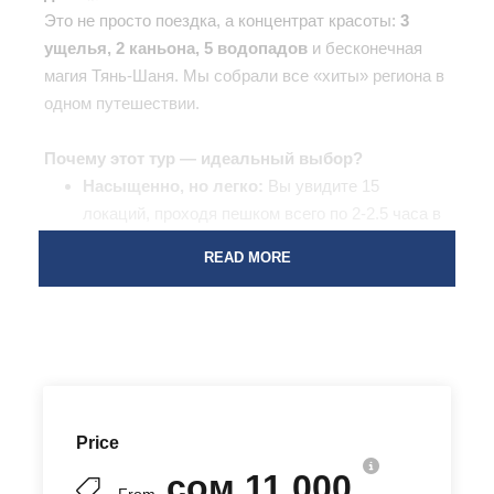
Это не просто поездка, а концентрат красоты:
3
ущелья, 2 каньона, 5 водопадов
и бесконечная
магия Тянь-Шаня. Мы собрали все «хиты» региона в
одном путешествии.
Почему этот тур — идеальный выбор?
Насыщенно, но легко:
Вы увидите 15
локаций, проходя пешком всего по 2-2.5 часа в
день. Никакого тяжелого снаряжения — только
READ MORE
комфортный трекинг.
Все включено:
От активных прогулок к
каньонам, водопадам и озерам до диких
пляжей и релакса в горячих источниках.
Доступно каждому:
Перепад высот всего 500
м, маршрут подходит и новичкам, и семьям с
детьми.
Price
сом 11 000
Мы посетим множество невероятно красивых мест: