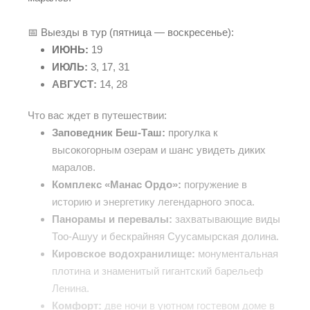
📅 Выезды в тур (пятница — воскресенье):
ИЮНЬ:
19
ИЮЛЬ:
3, 17, 31
АВГУСТ:
14, 28
Что вас ждет в путешествии:
Заповедник Беш-Таш:
прогулка к
высокогорным озерам и шанс увидеть диких
маралов.
Комплекс «Манас Ордо»:
погружение в
историю и энергетику легендарного эпоса.
Панорамы и перевалы:
захватывающие виды
Тоо-Ашуу и бескрайняя Суусамырская долина.
Кировское водохранилище:
монументальная
плотина и знаменитый гигантский барельеф
Ленина.
Комфорт:
две ночи в уютном гостевом доме в