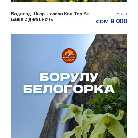
08:00
— Завтрак в гостевом доме.
From
Водопад Шаар + озеро Кол-Тор Ат-
09:00
—-Выезд в национальный заповедник
Баши 2 дня/1 ночь
сом 9 000
Беш-Таш.
11:00-16:00
— Трекинг к горным озерам, отдых
на природе, обед-пикник.
18:00
— Ужин в Таласе.
20:00
— Свободное время и отдых в гостевом
доме.
День 3
Дорога домой и фотостопы
08:00
— Завтрак, выселение.
09:00
— Выезд в сторону Бишкека.
13:00
— Обед в колоритном придорожном
кафе.