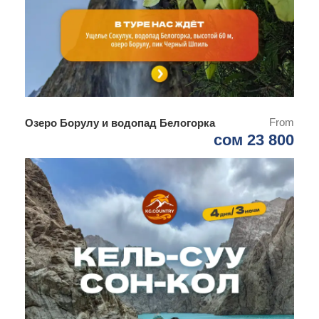
14:00
— Обратный путь с красивыми
фотостопами в пути.
20:00
— Прибытие в Бишкек.
Галерея
From
Озеро Борулу и водопад Белогорка
сом 23 800