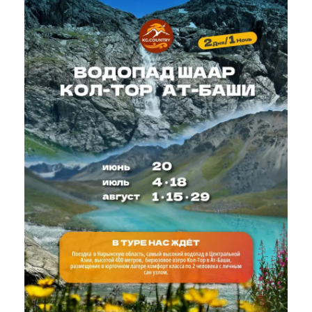
08:30
— Проедем перевал Тоо-Ашуу и
легендарныйо тоннель им. Кольбаева (2,5 км).
10:00
— Пересекаем живописную
Суусамырскую долину.
13:00
— Обед-пикник в Таласской долине (еду
берем с собой).
14:00
— Экскурсия по историческому
комплексу «Манас Ордо».
15:30
— Фотосессия на панораме Таласской
долины.
17:00
— Поездка на Кировское водохранилище:
осмотр плотины и гигантской головы Ленина.
19:00
— Ужин в городе Талас.
21:00
— Заселение в гостевой дом, отдых.
День 2
Магия заповедника Беш-Таш