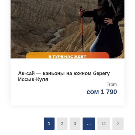
Ак-сай — каньоны на южном берегу
Иссык-Куля
From
сом 1 790
1
2
3
…
11