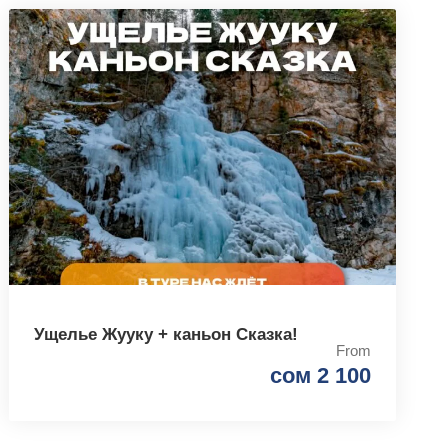
Ущелье Жууку + каньон Сказка!
From
сом 2 100