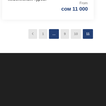
From
сом 11 000
1
…
9
10
11