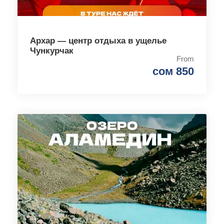
Архар — центр отдыха в ущелье
Чункурчак
From
сом 850