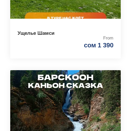
Ущелье Шамси
From
сом 1 390