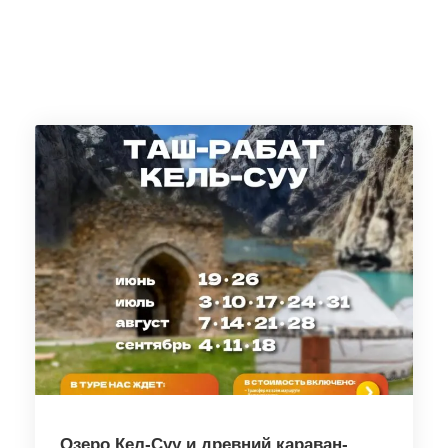
Озеро Кел-Суу и древний караван-