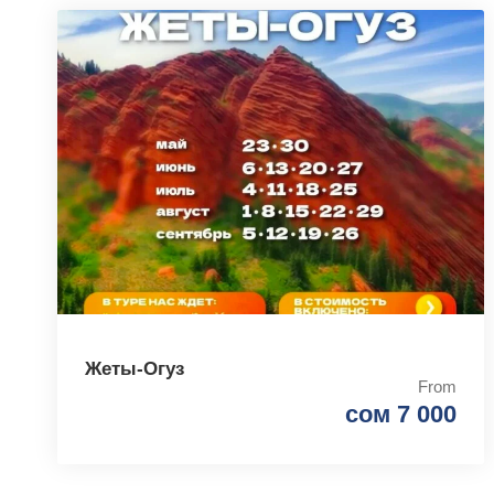
Жеты-Огуз
From
сом 7 000