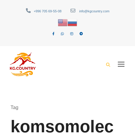
+996 705 69-55-08
info@kgcountry.com
Tag
komsomolec