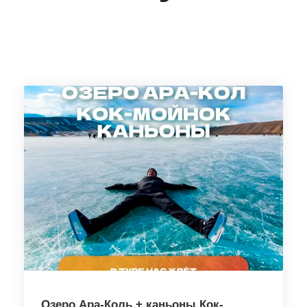
Озеро Ара-Коль + каньоны Кок-