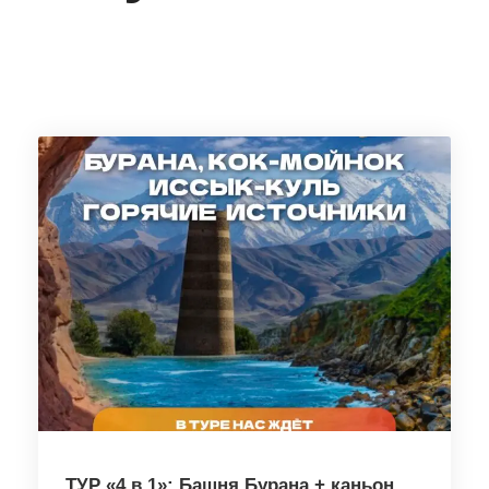
ТУР «4 в 1»: Башня Бурана + каньон