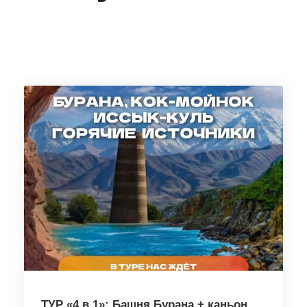
ТУР «4 в 1»: Башня Бурана + каньон