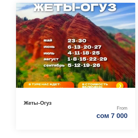
Жеты-Огуз
From
сом 7 000