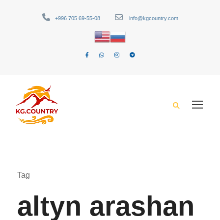
+996 705 69-55-08
info@kgcountry.com
Tag
altyn arashan