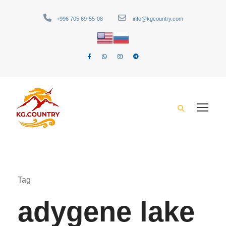
+996 705 69-55-08
info@kgcountry.com
Tag
adygene lake