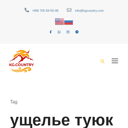
+996 705 69-55-08
info@kgcountry.com
Tag
ущелье туюк