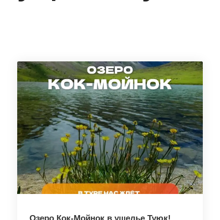
Озеро Кок-Мойнок в ущелье Туюк!