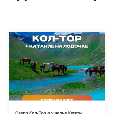
Озеро Кол-Тор в ущелье Кегети