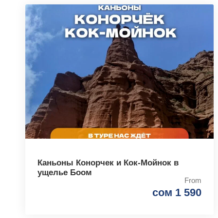
Каньоны Конорчек и Кок-Мойнок в
ущелье Боом
From
сом 1 590