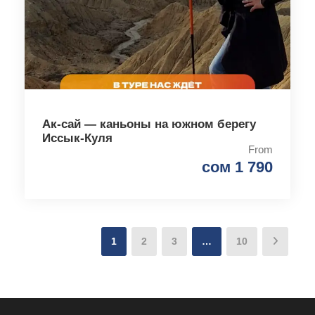
Ак-сай — каньоны на южном берегу
Иссык-Куля
From
сом 1 790
1
2
3
…
10