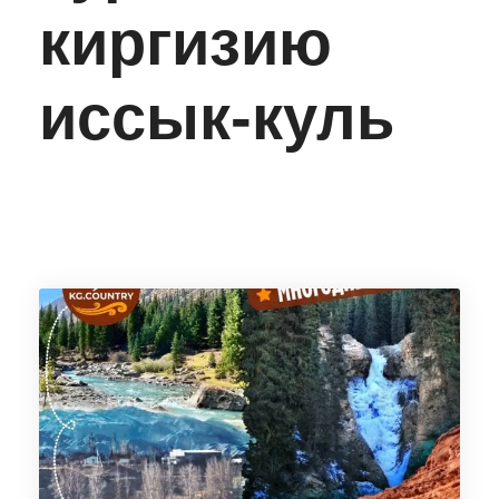
киргизию
иссык-куль