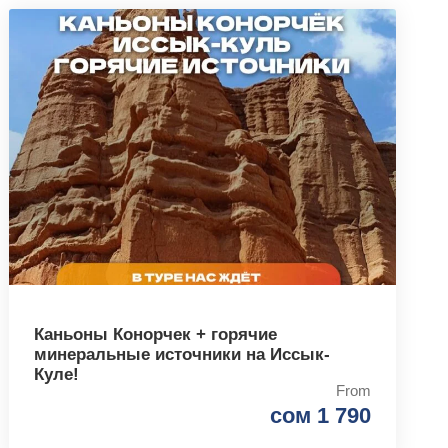
Каньоны Конорчек + горячие
минеральные источники на Иссык-
Куле!
From
сом 1 790