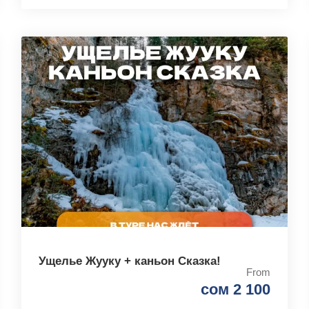
Ущелье Жууку + каньон Сказка!
From
сом 2 100