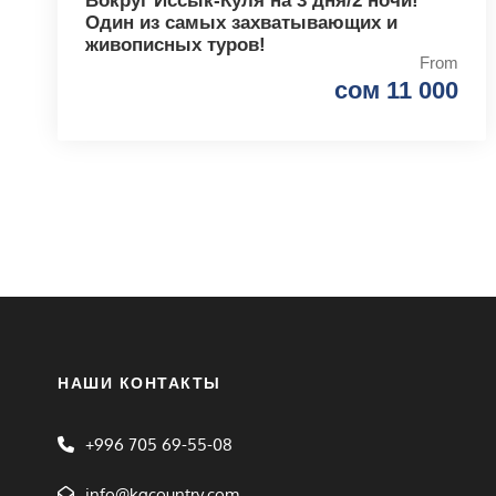
Вокруг Иссык-Куля на 3 дня/2 ночи!
Один из самых захватывающих и
живописных туров!
From
сом 11 000
НАШИ КОНТАКТЫ
+996 705 69-55-08
info@kgcountry.com