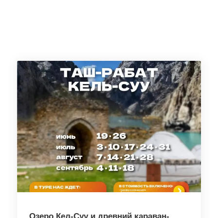
Озеро Кел-Суу и древний караван-