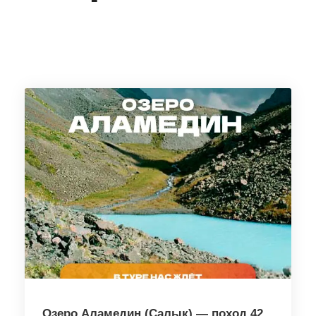
Озеро Аламедин (Салык) — поход 42