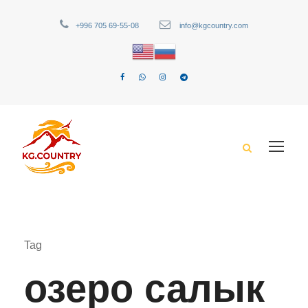
+996 705 69-55-08
info@kgcountry.com
Tag
озеро салык