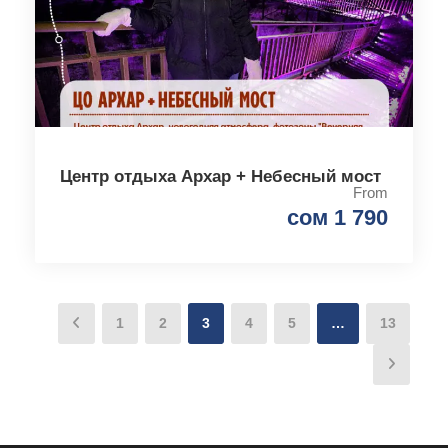
Центр отдыха Архар + Небесный мост
From
сом 1 790
1
2
3
4
5
…
13