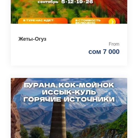
Жеты-Огуз
From
сом 7 000