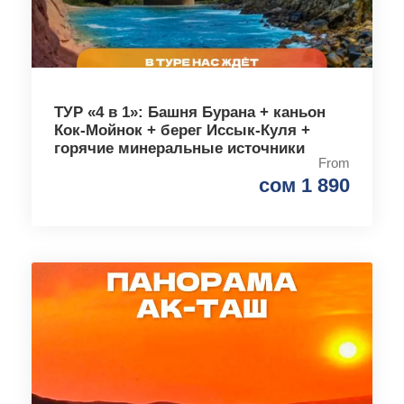
ТУР «4 в 1»: Башня Бурана + каньон
Кок-Мойнок + берег Иссык-Куля +
горячие минеральные источники
From
сом 1 890