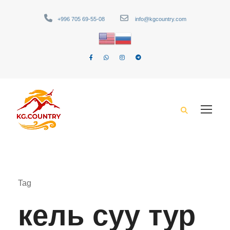
+996 705 69-55-08
info@kgcountry.com
Tag
кель суу тур