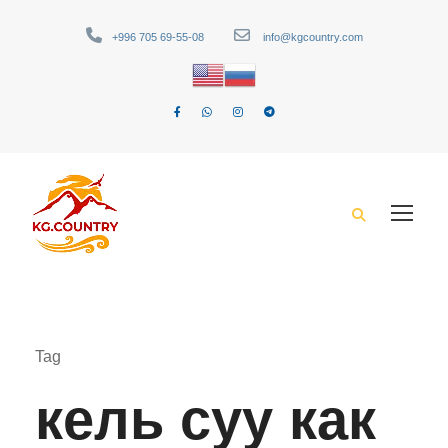
+996 705 69-55-08
info@kgcountry.com
Tag
кель суу как