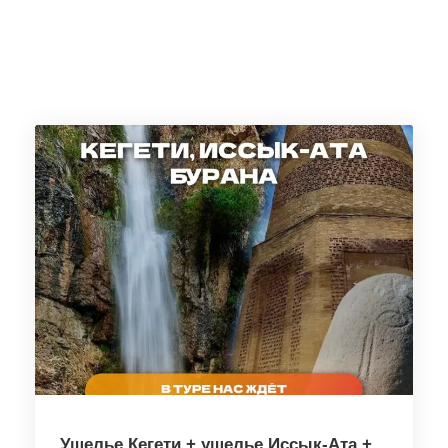
Ущелье Кегети + ущелье Иссык-Ата +