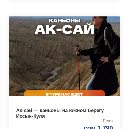
Ак-сай — каньоны на южном берегу
Иссык-Куля
From
сом 1 790