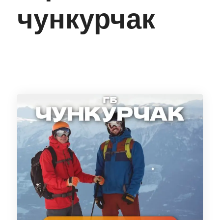
чункурчак