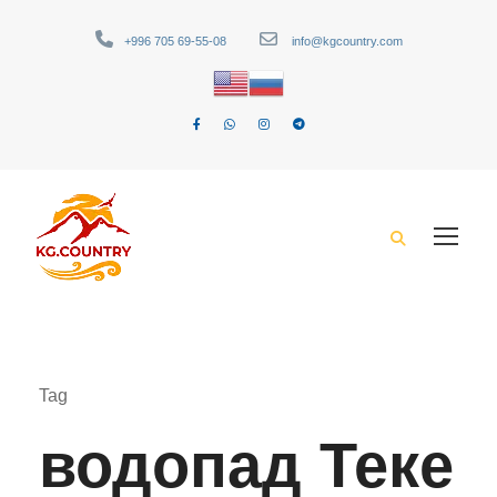
+996 705 69-55-08
info@kgcountry.com
Tag
водопад Теке