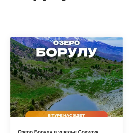
Озеро Борулу в ущелье Сокулук