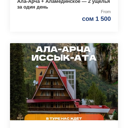
Ала-Арча + Аламединское — 2 ущелья
за один день
From
сом 1 500