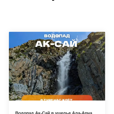
Водопад Ак-Сай в ущелье Ала-Арча