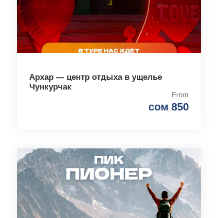
Архар — центр отдыха в ущелье
Чункурчак
From
сом 850