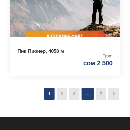
Пик Пионер, 4050 м
From
сом 2 500
1
2
3
…
7