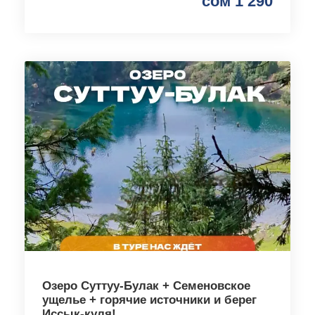
сом 1 290
Озеро Суттуу-Булак + Семеновское
ущелье + горячие источники и берег
Иссык-куля!