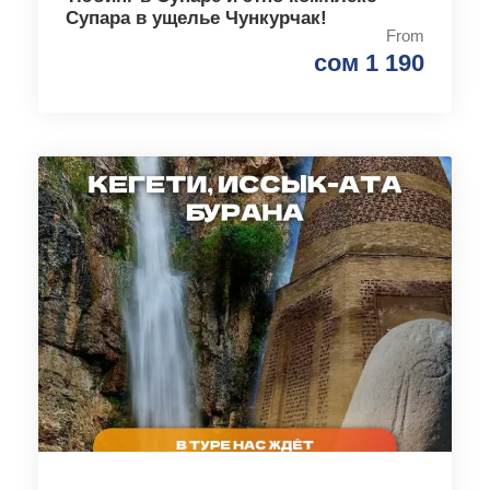
Супара в ущелье Чункурчак!
From
сом 1 190