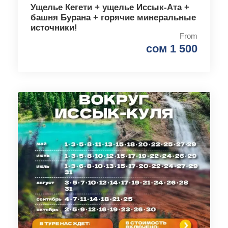
Ущелье Кегети + ущелье Иссык-Ата +
башня Бурана + горячие минеральные
источники!
From
сом 1 500