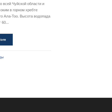
о всей Чуйской области и
оким в горном хребте
го Ала-Тоо. Высота водопада
 60...
ore
ды