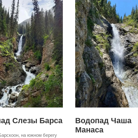
ад Слезы Барса
Водопад Чаша
Манаса
Барскоон, на южном берегу