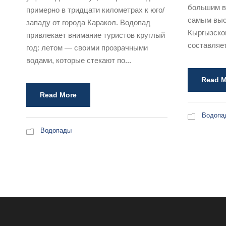
большим в
примерно в тридцати километрах к юго/
самым выс
западу от города Каракол. Водопад
Кыргызско
привлекает внимание туристов круглый
составляет
год: летом — своими прозрачными
водами, которые стекают по...
Read M
Read More
Водопа
Водопады