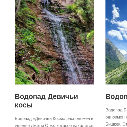
Водопад Девичьи
Водоп
косы
Водопад Б
одноименно
Водопад «Девичьи Косы» расположен в
Бишкек. Э
ущелье Джеты Огуз, которое находится