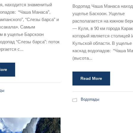
я, находится знаменитый
Водопад Чаша Манаса наход
допадов: “Чаша Манаса”,
ущелье Баскоон. Ущелье
мпанского”, “Слезы барса” и
располагается на южном бер
ксакала». Самым
— Куля, в 90 км города Карак
м в ущелье Барскоон
который является столицей 
одопад “Слезы барса”: поток
Кульской области. В ущелье
ргается с...
каскад водопадов: “Чаша Ма
(высота...
ore
Read More
ды
Водопады