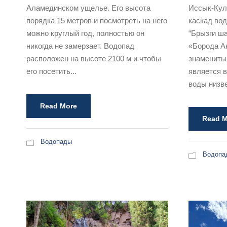
Аламединском ущелье. Его высота
Иссык-Кул
порядка 15 метров и посмотреть на него
каскад во
можно круглый год, полностью он
“Брызги ша
никогда не замерзает. Водопад
«Борода А
расположен на высоте 2100 м и чтобы
знамениты
его посетить...
является в
воды низве
Read More
Read M
Водопады
Водопа