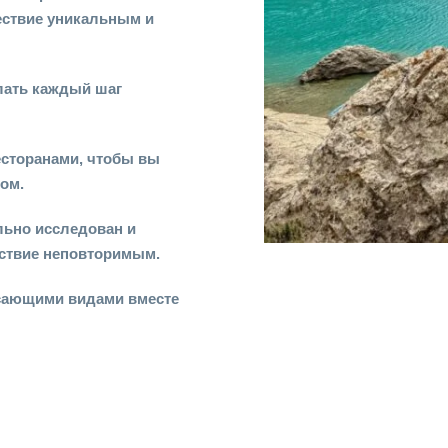
ествие уникальным и
лать каждый шаг
есторанами, чтобы вы
сом.
льно исследован и
ествие неповторимым.
сающими видами вместе