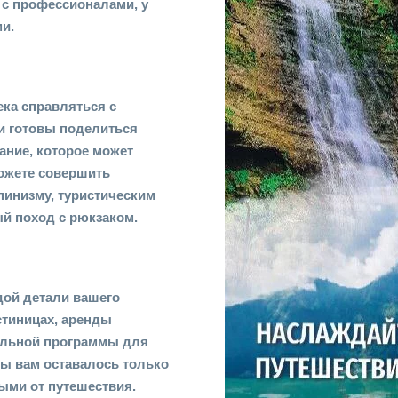
 с профессионалами, у
и.
ека справляться с
ни готовы поделиться
ание, которое может
можете совершить
пинизму, туристическим
ый поход с рюкзаком.
дой детали вашего
стиницах, аренды
альной программы для
бы вам оставалось только
ыми от путешествия.