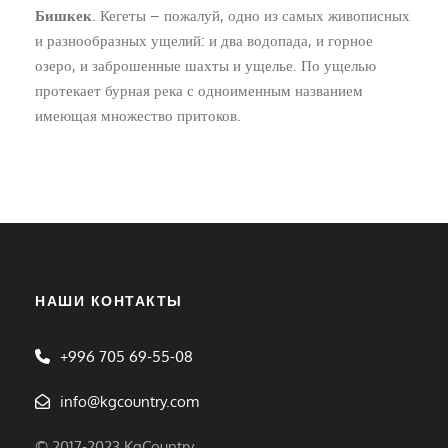
Бишкек
. Кегеты – пожалуй, одно из самых живописных
и разнообразных ущелий: и два водопада, и горное
озеро, и заброшенные шахты и ущелье. По ущелью
протекает бурная река с одноименным названием
имеющая множество притоков.
НАШИ КОНТАКТЫ
+996 705 69-55-08
info@kgcountry.com
© 2017-2023 KgCountry