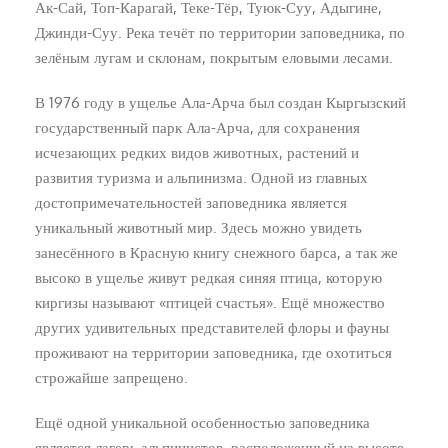
Ак-Сай, Топ-Карагай, Теке-Тёр, Туюк-Суу, Адыгине,
Джинди-Суу. Река течёт по территории заповедника, по
зелёным лугам и склонам, покрытым еловыми лесами.
В 1976 году в ущелье Ала-Арча был создан Кыргызский
государственный парк Ала-Арча, для сохранения
исчезающих редких видов животных, растений и
развития туризма и альпинизма. Одной из главных
достопримечательностей заповедника является
уникальный животный мир. Здесь можно увидеть
занесённого в Красную книгу снежного барса, а так же
высоко в ущелье живут редкая синяя птица, которую
киргизы называют «птицей счастья». Ещё множество
других удивительных представителей флоры и фауны
проживают на территории заповедника, где охотиться
строжайше запрещено.
Ещё одной уникальной особенностью заповедника
является лагерь альпинистов, расположенный на высоте