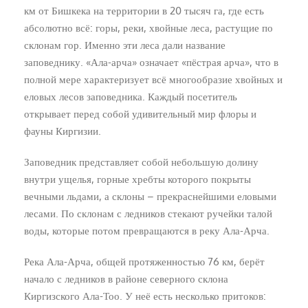
км от Бишкека на территории в 20 тысяч га, где есть
абсолютно всё: горы, реки, хвойные леса, растущие по
склонам гор. Именно эти леса дали название
заповеднику. «Ала-арча» означает «пёстрая арча», что в
полной мере характеризует всё многообразие хвойных и
еловых лесов заповедника. Каждый посетитель
открывает перед собой удивительный мир флоры и
фауны Киргизии.
Заповедник представляет собой небольшую долину
внутри ущелья, горные хребты которого покрыты
вечными льдами, а склоны – прекраснейшими еловыми
лесами. По склонам с ледников стекают ручейки талой
воды, которые потом превращаются в реку Ала-Арча.
Река Ала-Арча, общей протяженностью 76 км, берёт
начало с ледников в районе северного склона
Киргизского Ала-Тоо. У неё есть несколько притоков: